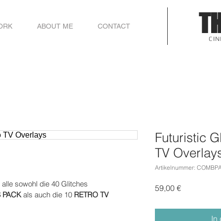
T
ORK
ABOUT ME
CONTACT
CI
Futuristic G
TV Overlay
Artikelnummer: COMBP
t alle sowohl die 40 Glitches 
Preis
59,00 €
S PACK
 als auch die 10 
RETRO TV 
In