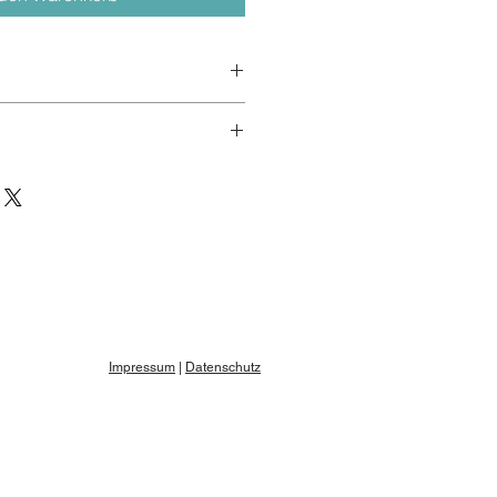
creen (5120x2160)
e Premiere, DaVinci Resolve, 
 MwSt.
Impressum
|
Datenschutz