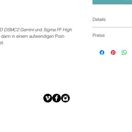
Details
D DSMC2 Gemini
 und 
Sigma FF High 
Auflösung: 
5K Wides
Preise
dann in einem aufwendigen Post-
Fomat: 
ProRes422
et.
Kompatibel mit: 
Adob
Alle Preise inkl. 16%
Final Cut