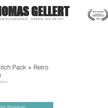
HOMAS
GELLERT
NEMATOGRAPHER | HYBRID VFX ARTIST
litch Pack + Retro
s
ACK01
 den Warenkorb