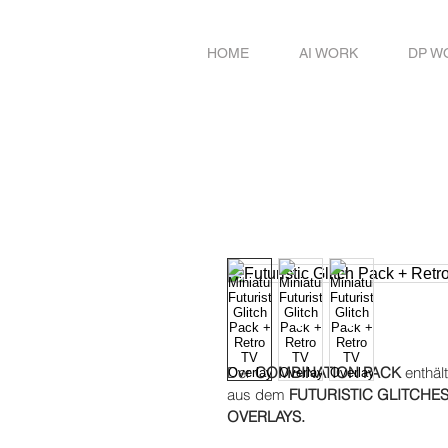
HOME
AI WORK
DP W
Der 
COMBINATION PACK 
enthäl
aus dem 
FUTURISTIC GLITCHE
OVERLAYS.